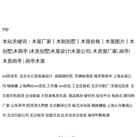
top
本站关键词：木屋厂家丨木制别墅丨木屋价格丨木屋图片丨木
别墅|木商亭 |木质别墅|木屋设计|木屋公司| 木房屋厂家| 岗亭|
木质岗亭 | 岗亭木屋
led宣传车 北京办公室装修设计 成都婚纱照 车辆检测器 俄罗斯留学 上海会展公
司 钢格栅 上海网站seo优化 工作服 seo优化 工业交换机 北京印刷厂 洋溪信息港 北
京复印机租赁 企业邮箱 大型臭氧发生器 液晶模块 镀锌丝 短信平台 龟纹石 膜结构
厂家 山东草坪 阳澄湖大闸蟹 北京翻译公司 板式冷却器 钢格栅板 上海公兴搬场公
司 北京印刷公司 长沙租车 软膜天花 红木实木沙发垫 泰州甲醛检测