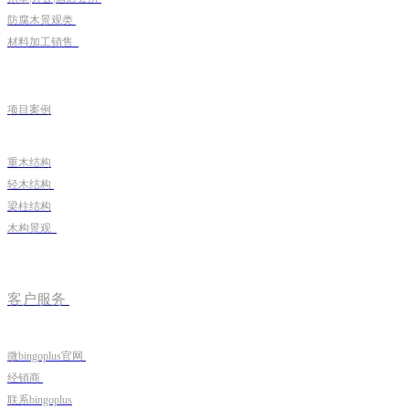
防腐木景观类
材料加工销售
项目案例
重木结构
轻木结构
梁柱结构
木构景观
客户服务
微bingoplus官网
经销商
联系bingoplus