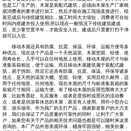
也是工厂生产的。木屋是装配式建筑，必须由木屋生产厂家根
据消费者的要求进行加工，然后才能在施工现场直接进行。组
装完成后与传统建筑相比，施工时间大大缩短，消费者可在短
时间内搭建并投入使用;所以现在一般情况下传统建筑建成
后，至少要空置半年，才能安全入住。建成后只需要打扫干净
就可以入住。
移动木屋还具有防腐、抗震、保温、环保、运输方便等多
种优点。现在这个产品是一个天然温室。木屋坚固、轻便、使
用寿命长，几乎可以在任何地形上使用。移动木屋的尺寸与标
准集装箱相近，便于运输。而且移动木屋建筑属于装配式建
筑，易于拆卸。而且它还具有防腐、抗震、保温、环保等诸多
优点，是天然的温室大棚。坚固、轻便、实用且经久耐用，适
用于任何地形、任何地形。现在木屋的尺寸与标准集装箱的集
装箱尺寸相同，运输方便。有了移动木屋的应用范围将大大扩
展，比如售票处、礼宾服务，或者是度假村或景区的流动餐
点，或者是供游客休息的木屋，甚至有人使用。用作小型办公
室、游乐场等。作为我厂的主打产品，感谢新老客户的大力支
持，我们在保证了产品质量的可靠性的同时，让利于广大客
户，如果您有关于产品的相关技术问题也都是可以随时来这里
咨询的。本厂产品外形美观环保，桶身牢固强韧，物美价廉，