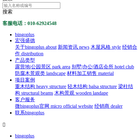
搜索
客服电话：010-62924548
bingoplus
宏强盛德
关于bingoplus about
新闻资讯 news
木屋风格 style
经销合
作 distribution
产品类型
露营地|公园景区 park area
别墅|办公|酒店会所 hotel club
防腐木景观类 landscape
材料加工销售 material
项目案例
重木结构 heavy structure
轻木结构 balsa structure
梁柱结
构 structural beams
木构景观 wooden landape
客户服务
微bingoplus官网 micro official website
经销商 dealer
联系bingoplus

bingoplus