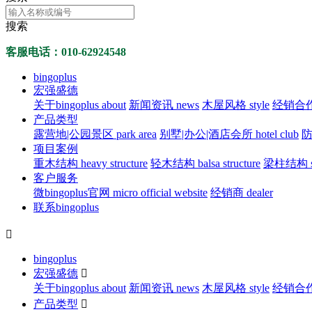
搜索
客服电话：010-62924548
bingoplus
宏强盛德
关于bingoplus about
新闻资讯 news
木屋风格 style
经销合作 d
产品类型
露营地|公园景区 park area
别墅|办公|酒店会所 hotel club
防
项目案例
重木结构 heavy structure
轻木结构 balsa structure
梁柱结构 str
客户服务
微bingoplus官网 micro official website
经销商 dealer
联系bingoplus

bingoplus
宏强盛德

关于bingoplus about
新闻资讯 news
木屋风格 style
经销合作 d
产品类型
