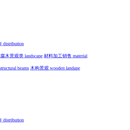
istribution
腐木景观类 landscape
材料加工销售 material
uctural beams
木构景观 wooden landape
istribution