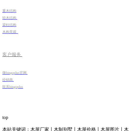
重木结构
轻木结构
梁柱结构
木构景观
客户服务
微bingoplus官网
经销商
联系bingoplus
top
本站关键词：木屋厂家丨木制别墅丨木屋价格丨木屋图片丨木