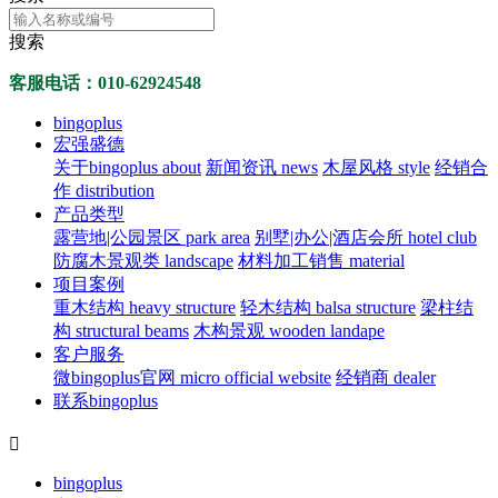
搜索
客服电话：010-62924548
bingoplus
宏强盛德
关于bingoplus about
新闻资讯 news
木屋风格 style
经销合
作 distribution
产品类型
露营地|公园景区 park area
别墅|办公|酒店会所 hotel club
防腐木景观类 landscape
材料加工销售 material
项目案例
重木结构 heavy structure
轻木结构 balsa structure
梁柱结
构 structural beams
木构景观 wooden landape
客户服务
微bingoplus官网 micro official website
经销商 dealer
联系bingoplus

bingoplus