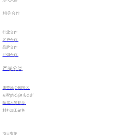
现代风格
相关合作
行业合作
客户合作
品牌合作
经销合作
产品分类
露营地|公园景区
别墅|办公|酒店会所
防腐木景观类
材料加工销售
项目案例