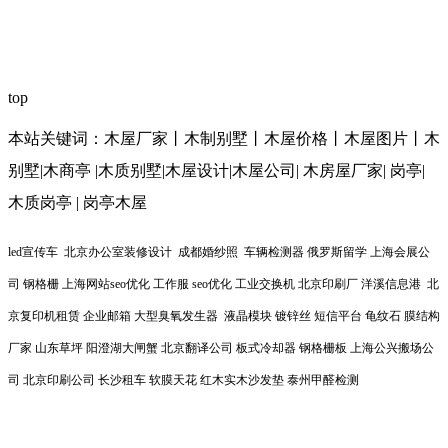
top
本站关键词：木屋厂家丨木制别墅丨木屋价格丨木屋图片丨木
别墅|木商亭 |木质别墅|木屋设计|木屋公司| 木房屋厂家| 岗亭|
木质岗亭 | 岗亭木屋
led宣传车 北京办公室装修设计 成都婚纱照 车辆检测器 俄罗斯留学 上海会展公
司 钢格栅 上海网站seo优化 工作服 seo优化 工业交换机 北京印刷厂 洋溪信息港 北
京复印机租赁 企业邮箱 大型臭氧发生器 液晶模块 镀锌丝 短信平台 龟纹石 膜结构
厂家 山东草坪 阳澄湖大闸蟹 北京翻译公司 板式冷却器 钢格栅板 上海公兴搬场公
司 北京印刷公司 长沙租车 软膜天花 红木实木沙发垫 泰州甲醛检测