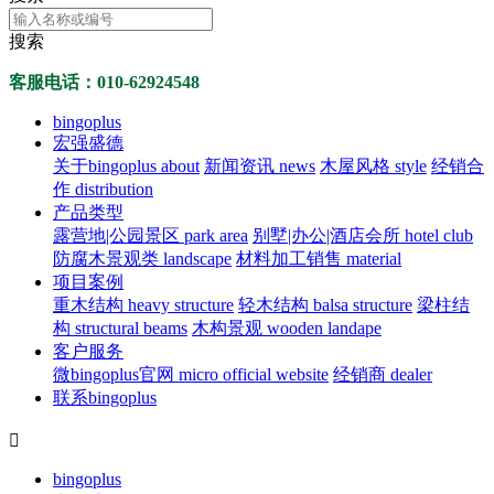
搜索
客服电话：010-62924548
bingoplus
宏强盛德
关于bingoplus about
新闻资讯 news
木屋风格 style
经销合
作 distribution
产品类型
露营地|公园景区 park area
别墅|办公|酒店会所 hotel club
防腐木景观类 landscape
材料加工销售 material
项目案例
重木结构 heavy structure
轻木结构 balsa structure
梁柱结
构 structural beams
木构景观 wooden landape
客户服务
微bingoplus官网 micro official website
经销商 dealer
联系bingoplus

bingoplus