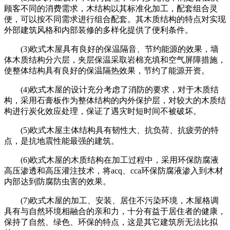
顾客不同的消费需求，木结构以其标准化加工，配套组合灵
便，可以按不同需求进行组合配套。其木质结构的特点对实现
外部建筑风格和内部装修的多样化提供了便利条件。
(3)欧式木屋具有良好的保温隔音、节约能源的效果，墙
体木质结构分六层，夹层保温采取岩棉充填和空气屏障措施，
使整体结构具有良好的保温隔热效果，节约了能源开资。
(4)欧式木屋的设计充分考虑了消防的要求，对于木质结
构，采用石膏板作为整体结构的内外保护层，对较大的木质结
构进行炭化效应处理，保证了遇灾时短时间不被破坏。
(5)欧式木屋主体结构具有韧性大、抗负荷、抗疲劳的特
点，是抗地震性能最强的建筑。
(6)欧式木屋的木质结构在加工过程中，采用环保防腐液
高压渗透和高压灌注技术，将acq、cca环保防腐液渗入到木材
内部达到防腐防虫害的效果。
(7)欧式木屋的加工、安装、居住不污染环境，木屋格调
具有与自然环境相融合的亲和力，十分有益于居住者的健康，
保持了自然、绿色、环保的特点，这是其它建筑所无法比拟