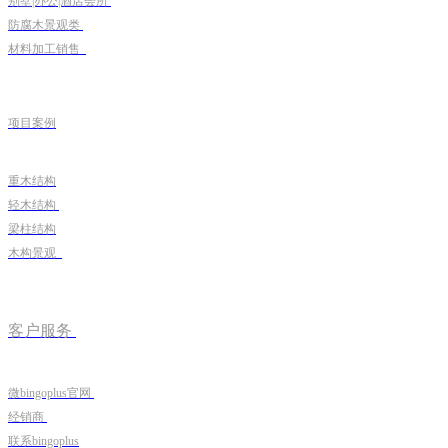
别墅|办公|酒店会所
防腐木景观类
材料加工销售
项目案例
重木结构
轻木结构
梁柱结构
木构景观
客户服务
微bingoplus官网
经销商
联系bingoplus