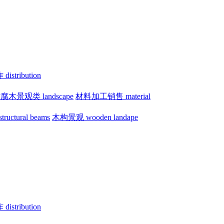
istribution
腐木景观类 landscape
材料加工销售 material
uctural beams
木构景观 wooden landape
istribution