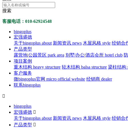
搜索
客服电话：010-62924548
bingoplus
宏强盛德
关于bingoplus about
新闻资讯 news
木屋风格 style
经销合作 d
产品类型
露营地|公园景区 park area
别墅|办公|酒店会所 hotel club
防
项目案例
重木结构 heavy structure
轻木结构 balsa structure
梁柱结构 str
客户服务
微bingoplus官网 micro official website
经销商 dealer
联系bingoplus

bingoplus
宏强盛德

关于bingoplus about
新闻资讯 news
木屋风格 style
经销合作 d
产品类型
