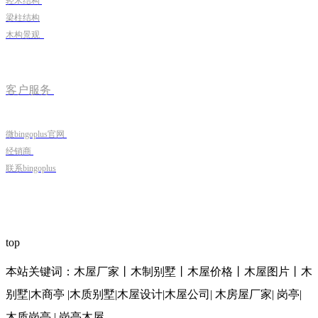
轻木结构
梁柱结构
木构景观
客户服务
微bingoplus官网
经销商
联系bingoplus
top
本站关键词：木屋厂家丨木制别墅丨木屋价格丨木屋图片丨木
别墅|木商亭 |木质别墅|木屋设计|木屋公司| 木房屋厂家| 岗亭|
木质岗亭 | 岗亭木屋