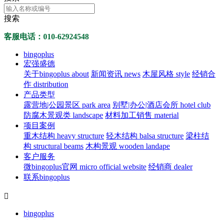
搜索
客服电话：010-62924548
bingoplus
宏强盛德
关于bingoplus about
新闻资讯 news
木屋风格 style
经销合
作 distribution
产品类型
露营地|公园景区 park area
别墅|办公|酒店会所 hotel club
防腐木景观类 landscape
材料加工销售 material
项目案例
重木结构 heavy structure
轻木结构 balsa structure
梁柱结
构 structural beams
木构景观 wooden landape
客户服务
微bingoplus官网 micro official website
经销商 dealer
联系bingoplus

bingoplus