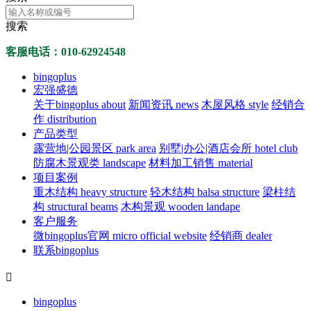
搜索
客服电话：010-62924548
bingoplus
宏强盛德
关于bingoplus about
新闻资讯 news
木屋风格 style
经销合
作 distribution
产品类型
露营地|公园景区 park area
别墅|办公|酒店会所 hotel club
防腐木景观类 landscape
材料加工销售 material
项目案例
重木结构 heavy structure
轻木结构 balsa structure
梁柱结
构 structural beams
木构景观 wooden landape
客户服务
微bingoplus官网 micro official website
经销商 dealer
联系bingoplus

bingoplus