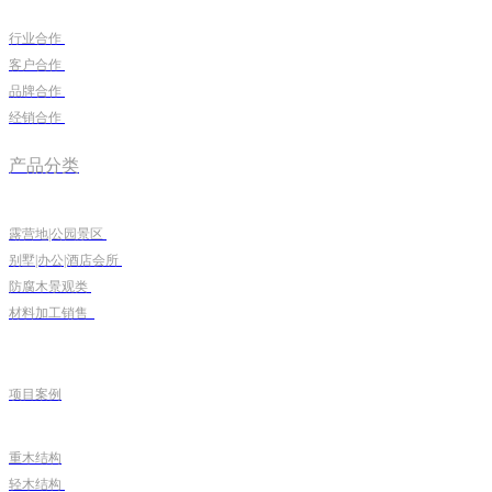
行业合作
客户合作
品牌合作
经销合作
产品分类
露营地|公园景区
别墅|办公|酒店会所
防腐木景观类
材料加工销售
项目案例
重木结构
轻木结构